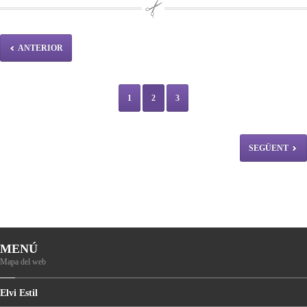
ANTERIOR
1
2
3
SEGÜENT
MENÚ
Mapa del web
Elvi
Estil