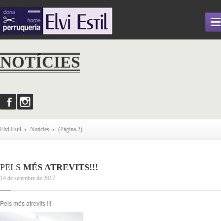
ELVI
ESTIL
NOTÍCIES
QUI
SOM
SERVEIS
NOTÍCIES
GALERIA
Elvi Estil
Notícies
(Pàgina 2)
CONTACTAR
PELS
MÉS ATREVITS!!!
14 de setembre de 2017
Pels més atrevits !!!