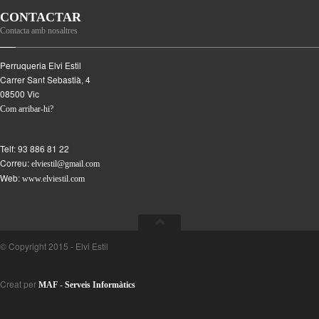
CONTACTAR
Contacta amb nosaltres
Perruqueria Elvi Estil
Carrer Sant Sebastià, 4
08500
Vic
Com arribar-hi?
Telf:
93 886 81 22
Correu:
elviestil@gmail.com
Web:
www.elviestil.com
© Copyright 2015 - Elvi Estil
Creat per
MAF - Serveis Informàtics