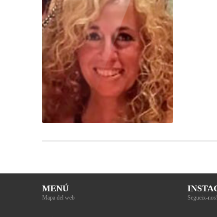
MENÚ
INST
Mapa del web
Segueix-nos