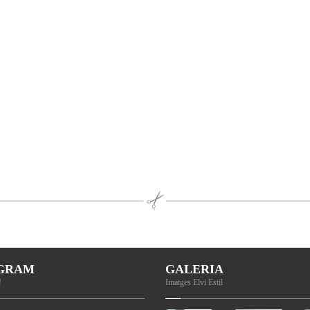
AGRAM
GALERIA
!
Imatges Elvi Estil