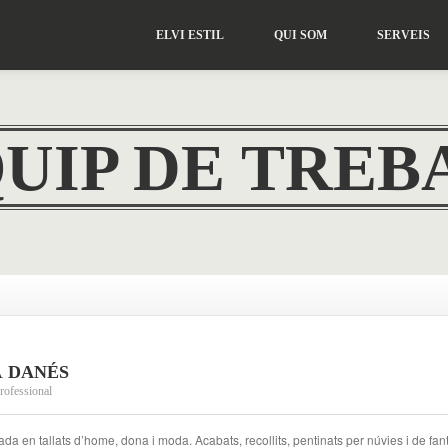
ELVI
ESTIL
QUI
SOM
SERVEIS
UIP DE TREB
A
DANÉS
rofessional
ada en tallats d’home, dona i moda. Acabats, recollits, pentinats per núvies i de fan