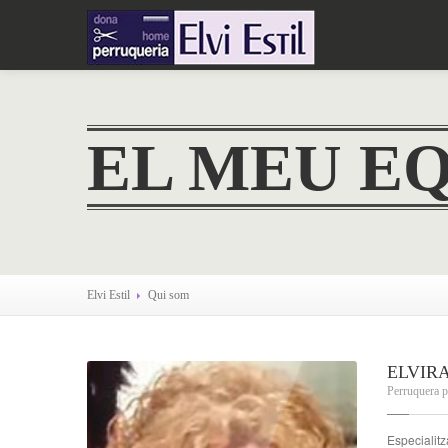
EL MEU EQ
Elvi Estil
Qui som
ELVIR
Perruquera p
Especialitz