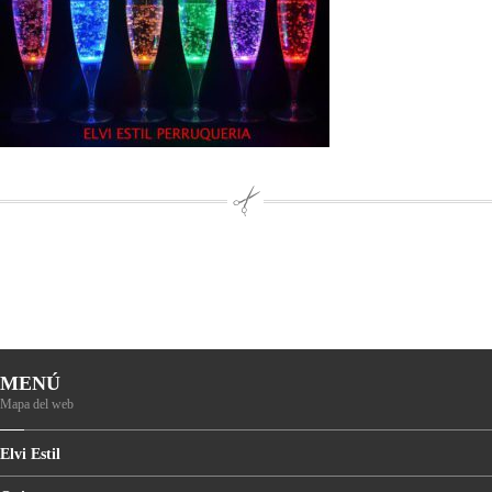
MENÚ
Mapa del web
Elvi
Estil