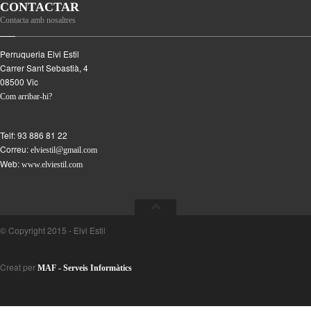
CONTACTAR
Contacta amb nosaltres
Perruqueria Elvi Estil
Carrer Sant Sebastià, 4
08500
Vic
Com arribar-hi?
Telf:
93 886 81 22
Correu:
elviestil@gmail.com
Web:
www.elviestil.com
© Copyright 2015 - Elvi Estil
Creat per
MAF - Serveis Informàtics