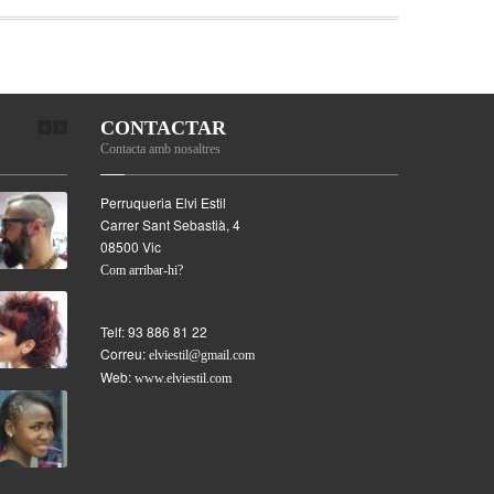
CONTACTAR
Contacta amb nosaltres
Perruqueria Elvi Estil
Carrer Sant Sebastià, 4
08500
Vic
Com arribar-hi?
Telf:
93 886 81 22
Correu:
elviestil@gmail.com
Web:
www.elviestil.com