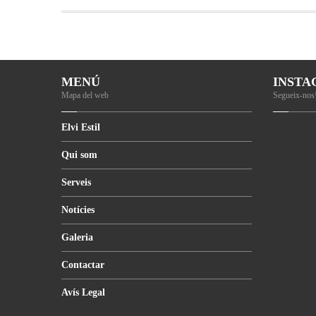
MENÚ
INST
Mapa del web
Segueix-nos
Elvi
Estil
Qui
som
Serveis
Notícies
Galeria
Contactar
Avís
Legal