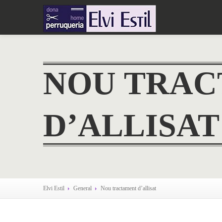
NOU TRA
D’ALLISAT
Elvi Estil
General
Nou
tractament d’allisat