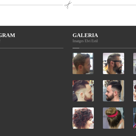
AGRAM
GALERIA
!
Imatges Elvi Estil