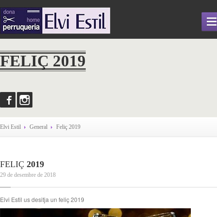
ELVI
ESTIL
FELIÇ 2019
QUI
SOM
SERVEIS
NOTÍCIES
GALERIA
Elvi Estil
General
Feliç
2019
CONTACTAR
FELIÇ
2019
29 de desembre de 2018
Elvi Estil us desitja un feliç 2019