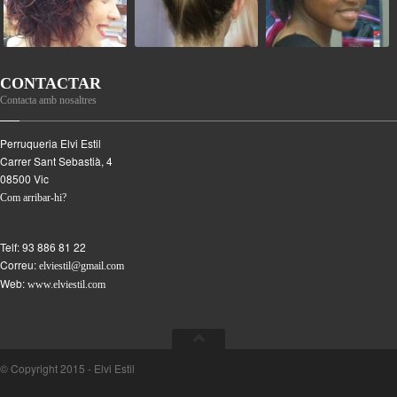
CONTACTAR
Contacta amb nosaltres
Perruqueria Elvi Estil
Carrer Sant Sebastià, 4
08500
Vic
Com arribar-hi?
Telf:
93 886 81 22
Correu:
elviestil@gmail.com
Web:
www.elviestil.com
© Copyright 2015 - Elvi Estil