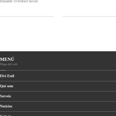
Dissabte 13 tindrem tancat.
MENÚ
Mapa del web
Elvi
Estil
Qui
som
Serveis
Notícies