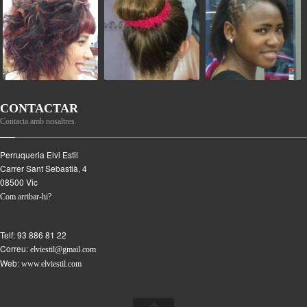
CONTACTAR
Contacta amb nosaltres
Perruqueria Elvi Estil
Carrer Sant Sebastià, 4
08500
Vic
Com arribar-hi?
Telf:
93 886 81 22
Correu:
elviestil@gmail.com
Web:
www.elviestil.com