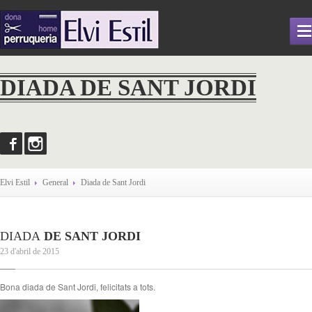
ELVI
ESTIL
DIADA DE SANT JORDI
QUI
SOM
SERVEIS
NOTÍCIES
GALERIA
Elvi Estil
General
Diada
de Sant Jordi
CONTACTAR
DIADA
DE SANT JORDI
23 d'abril de 2015
Bona diada de Sant Jordi, felicitats a tots.