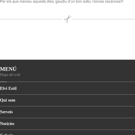
Per els que marxeu aquests dies, gaudiu d’un bon estiu i bones vacances!!!
MENÚ
Mapa del web
Elvi
Estil
Qui
som
Serveis
Notícies