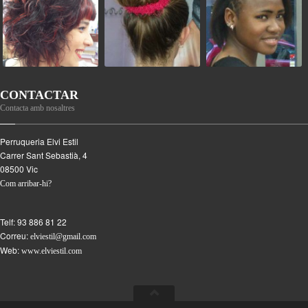
CONTACTAR
Contacta amb nosaltres
Perruqueria Elvi Estil
Carrer Sant Sebastià, 4
08500
Vic
Com arribar-hi?
Telf:
93 886 81 22
Correu:
elviestil@gmail.com
Web:
www.elviestil.com